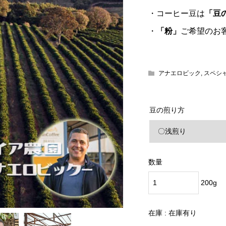
・コーヒー豆は
「豆
・
「粉」
ご希望のお
アナエロビック
,
スペシ
豆の煎り方
数量
200g
在庫 :
在庫有り