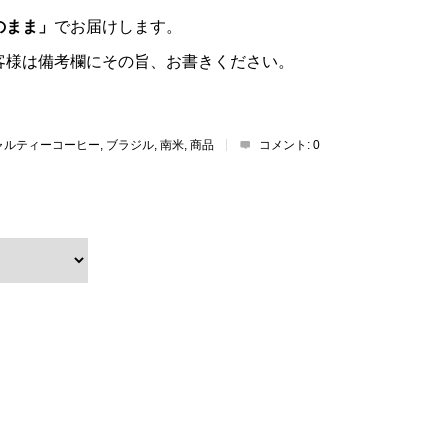
のまま」
でお届けします。
客様は備考欄にその旨、お書きください。
ャルティーコーヒー
,
ブラジル
,
南米
,
商品
コメント:
0