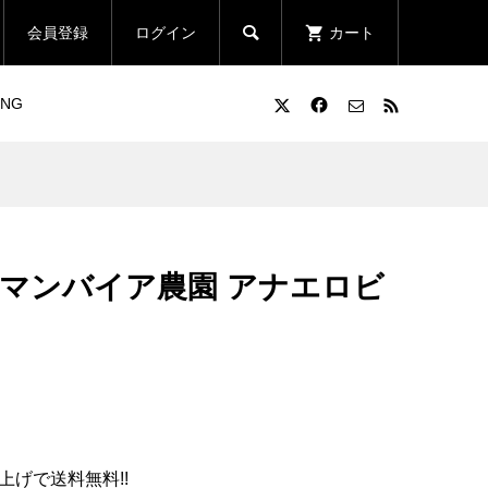

会員登録
ログイン
カート
ING
サマンバイア農園 アナエロビ
上げで送料無料!!