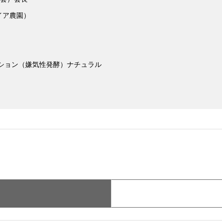
バイア農園）
ション（嫌気性発酵）ナチュラル