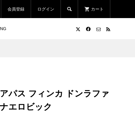

会員登録
ログイン
カート
ING
チアパス フィンカ ドンラファ
アナエロビック