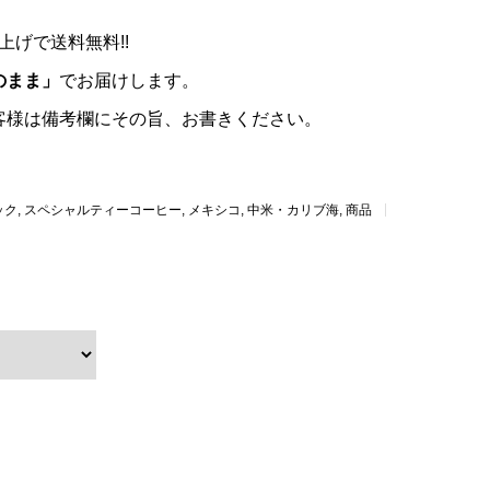
上げで送料無料!!
のまま」
でお届けします。
客様は備考欄にその旨、お書きください。
ック
,
スペシャルティーコーヒー
,
メキシコ
,
中米・カリブ海
,
商品