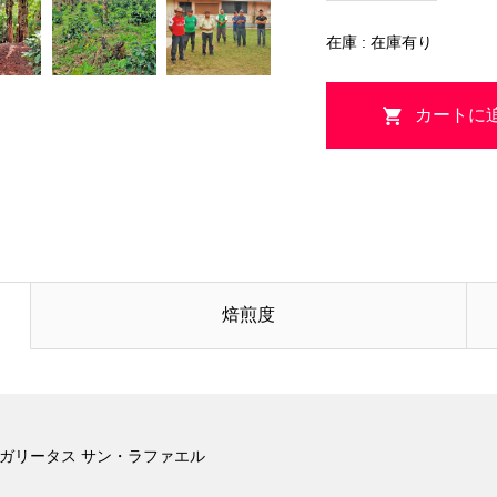
在庫 :
在庫有り
焙煎度
ルガリータス サン・ラファエル
）