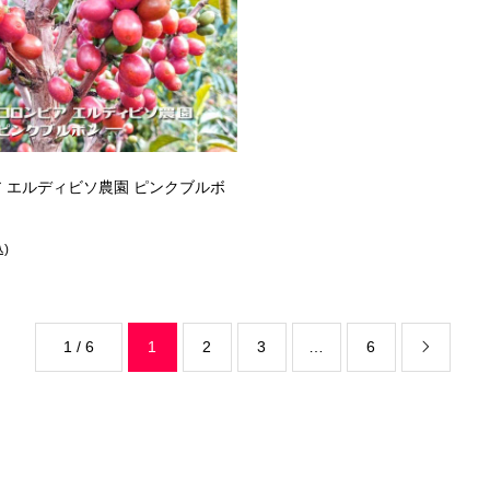
 エルディビソ農園 ピンクブルボ
込)
1 / 6
1
2
3
…
6
