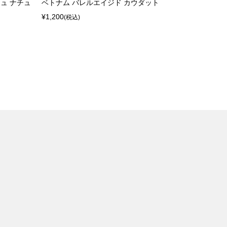
ュ ナチュ
ベトナム バレルエイジド カウダット
インドネシ
¥1,200
ャ スマト
(税込)
¥1,500
(税込