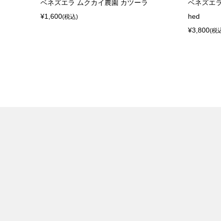
ナエロビッ
ベネズエラ ムクカイ農園 カツーラ
ベネズエラ 
¥1,600
hed
(税込)
¥3,800
(税