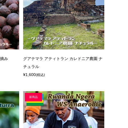
秋摘み
グアテマラ アティトラン カレドニア農園 ナ
チュラル
¥1,600
(税込)
新商品