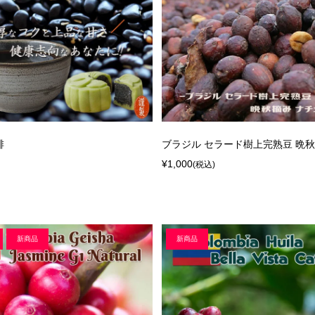
琲
ブラジル セラード樹上完熟豆 晩
¥1,000
(税込)
新商品
新商品