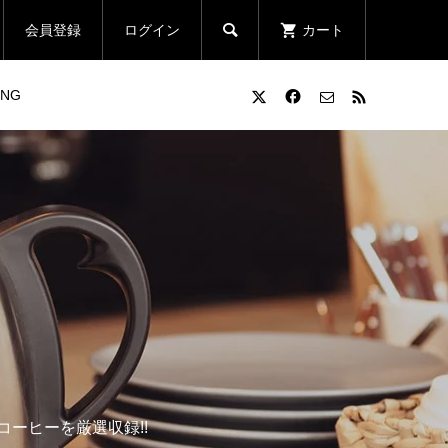

会員登録
ログイン
カート
ING
ーヒーを厳選収録!!