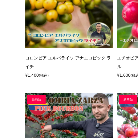
コロンビア エルパライソ アナエロビック ラ
エチオピア
イチ
ル
¥1,400
¥1,600
(税込)
(税
新商品
新商品