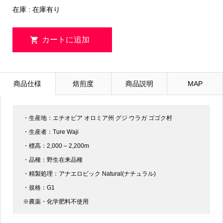
在庫 :
在庫有り
商品仕様
焙煎度
商品説明
MAP
・生産地：エチオピア オロミア州 グジ ウラガ ゴゴク村
・生産者：Ture Waji
・標高：2,000 – 2,200m
・品種：野生在来品種
・精製処理：アナエロビック Natural(ナチュラル)
・規格：G1
※農薬・化学肥料不使用